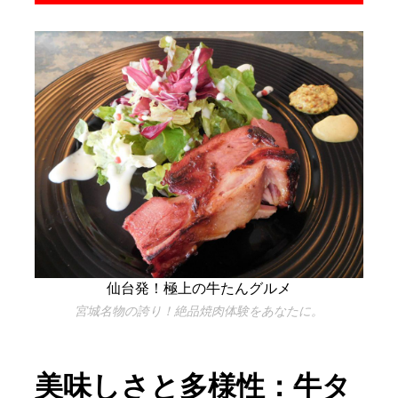
仙台発！極上の牛たんグルメ
宮城名物の誇り！絶品焼肉体験をあなたに。
美味しさと多様性：牛タ