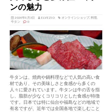
ンの魅力
2024年5月3日
ELVEZIO
オンラインショップ
,
料理
,
牛タン
0
牛タンは、焼肉や鍋料理などで人気の高い食
材であり、その美味しさと食感から多くの
人々に愛されています。
牛タンは牛の舌を指
し、脂肪が少なくコリコリとした食感が特徴
です。日本では特に仙台や福島などの地域で
有名ですが、近年では全国各地で楽しむこと